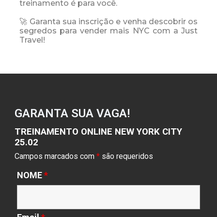
treinamento é para você.
🚀 Garanta sua inscrição e venha descobrir os
segredos para vender mais NYC com a Just
Travel!
GARANTA SUA VAGA!
TREINAMENTO ONLINE NEW YORK CITY
25.02​
Campos marcados com
*
são requeridos
NOME
*