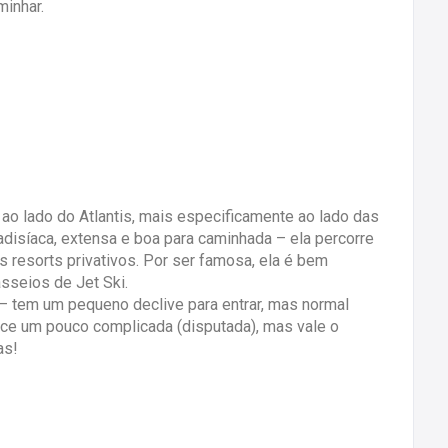
minhar.
d ao lado do Atlantis, mais especificamente ao lado das
radisíaca, extensa e boa para caminhada – ela percorre
s resorts privativos. Por ser famosa, ela é bem
sseios de Jet Ski.
– tem um pequeno declive para entrar, mas normal
rece um pouco complicada (disputada), mas vale o
as!