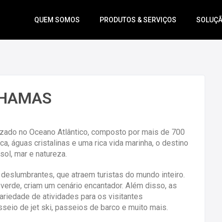
QUEM SOMOS
PRODUTOS & SERVIÇOS
SOLUÇ
AHAMAS
izado no Oceano Atlântico, composto por mais de 700
ca, águas cristalinas e uma rica vida marinha, o destino
ol, mar e natureza.
eslumbrantes, que atraem turistas do mundo inteiro.
verde, criam um cenário encantador. Além disso, as
riedade de atividades para os visitantes
seio de jet ski, passeios de barco e muito mais.