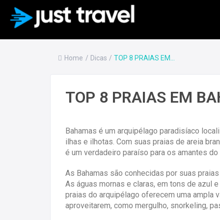
Home
/
Dicas
/
TOP 8 PRAIAS EM...
TOP 8 PRAIAS EM B
Bahamas é um arquipélago paradisíaco local
ilhas e ilhotas. Com suas praias de areia bran
é um verdadeiro paraíso para os amantes do s
As Bahamas são conhecidas por suas praias d
As águas mornas e claras, em tons de azul e 
praias do arquipélago oferecem uma ampla va
aproveitarem, como mergulho, snorkeling, pas