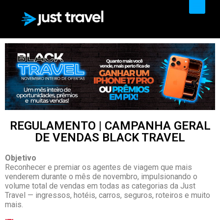
PRODUTOS & SERVIÇOS
REGULAMENTO | CAMPANHA GERAL
DE VENDAS BLACK TRAVEL
Objetivo
Reconhecer e premiar os agentes de viagem que mais
venderem durante o mês de novembro, impulsionando o
volume total de vendas em todas as categorias da Just
Travel — ingressos, hotéis, carros, seguros, roteiros e muito
mais.