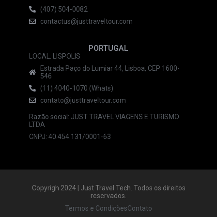
(407) 504-0082
contactus@justtraveltour.com
PORTUGAL
LOCAL: LISPOLIS
Estrada Paço do Lumiar 44, Lisboa, CEP 1600-
546
(11) 4040-1070 (Whats)
contato@justtraveltour.com
Razão social: JUST TRAVEL VIAGENS E TURISMO
LTDA
CNPJ: 40.454.131/0001-63
Copyrigh 2024 | Just Travel Tech. Todos os direitos
reservados.
Termos e Condições
Contato