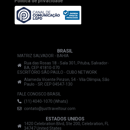
Política de privacidade
BRASIL
MATRIZ SALVADOR - BAHIA
Rua das Rosas 18 - Sala 301, Pituba, Salvador-
BA, CEP 41810-070
ESCRITÓRIO SÃO PAULO - CUBO NETWORK
Alameda Vicente Pinzon, 54 - Vila Olímpia, São
Paulo - SP, CEP 04547-130
FALE CONOSCO BRASIL
(11) 4040-1070 (Whats)
contato@justtraveltour.com
ESTADOS UNIDOS
1420 Celebration Blvd, Ste 200, Celebration, FL
34747 United States