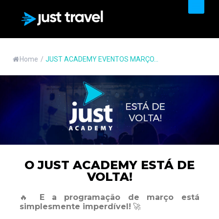
PRODUTOS & SERVIÇOS
Home
/
JUST ACADEMY EVENTOS MARÇO...
O JUST ACADEMY ESTÁ DE
VOLTA!
🔥
E
a programação de março está
simplesmente imperdível!
🚀