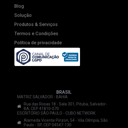
Blog
Solução
Produtos & Serviços
Termos e Condições
Política de privacidade
BRASIL
MATRIZ SALVADOR - BAHIA
Rua das Rosas 18 - Sala 301, Pituba, Salvador-
BA, CEP 41810-070
ESCRITÓRIO SÃO PAULO - CUBO NETWORK
Alameda Vicente Pinzon, 54 - Vila Olímpia, São
Paulo - SP, CEP 04547-130