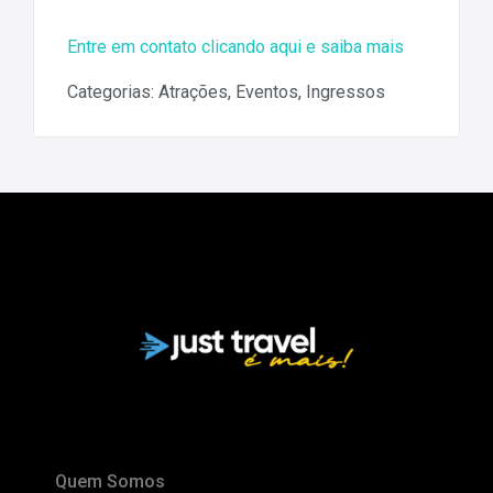
Entre em contato clicando aqui e saiba mais
Categorias:
Atrações
,
Eventos
,
Ingressos
Quem Somos