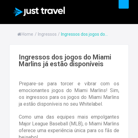
PRODUTOS & SERVIÇOS
Home
/
Ingressos
/
Ingressos dos jogos do...
Ingressos dos jogos do Miami
Marlins já estão disponíveis
Prepare-se para torcer e vibrar com os
emocionantes jogos do Miami Marlins! Sim,
os ingressos para os jogos do Miami Marlins
ja estão disponíveis no seu Whitelabel.
Como uma das equipes mais empolgantes
Major League Baseball (MLB), o Miami Marlins
oferece uma experiência única para os fãs de
beisebol.