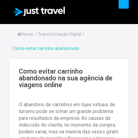
PRODUTOS & SERVIÇOS
Home
/
Transformação Digital
/
Como evitar carrinho abandonado...
Como evitar carrinho
abandonado na sua agência de
viagens online
O abandono de carrinhos em lojas virtuais de
turismo pode se tornar um grande problema
para resultados da empresa. As causas da
indecisão do cliente, no momento da compra,
podem variar, mas na maioria das vezes giram