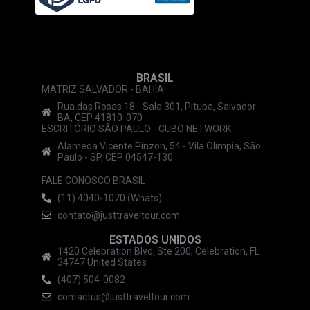
BRASIL
MATRIZ SALVADOR - BAHIA
Rua das Rosas 18 - Sala 301, Pituba, Salvador-
BA, CEP 41810-070
ESCRITÓRIO SÃO PAULO - CUBO NETWORK
Alameda Vicente Pinzon, 54 - Vila Olímpia, São
Paulo - SP, CEP 04547-130
FALE CONOSCO BRASIL
(11) 4040-1070 (Whats)
contato@justtraveltour.com
ESTADOS UNIDOS
1420 Celebration Blvd, Ste 200, Celebration, FL
34747 United States
(407) 504-0082
contactus@justtraveltour.com