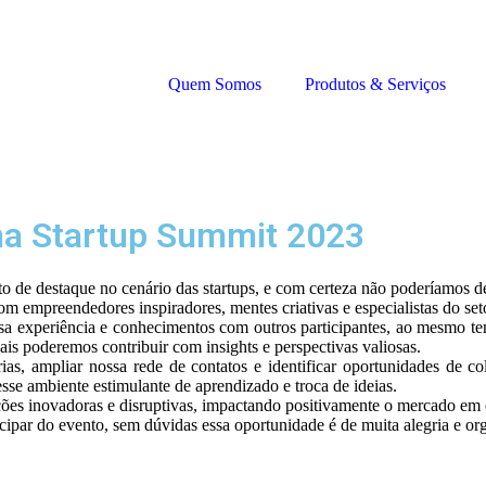
Quem Somos
Produtos & Serviços
na Startup Summit 2023
e destaque no cenário das startups, e com certeza não poderíamos deixa
 empreendedores inspiradores, mentes criativas e especialistas do set
ssa experiência e conhecimentos com outros participantes, ao mesmo
ais poderemos contribuir com insights e perspectivas valiosas.
rias, ampliar nossa rede de contatos e identificar oportunidades de
e ambiente estimulante de aprendizado e troca de ideias.
ões inovadoras e disruptivas, impactando positivamente o mercado em
ipar do evento, sem dúvidas essa oportunidade é de muita alegria e or